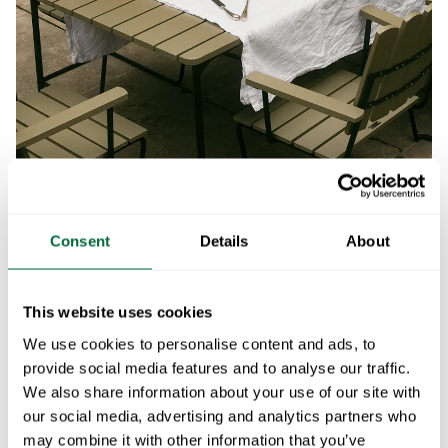
Consent
Details
About
Vanliga frågor om gröna
This website uses cookies
utemöbler
We use cookies to personalise content and ads, to
provide social media features and to analyse our traffic.
We also share information about your use of our site with
När ska man välja ljusgröna utemöbler?
our social media, advertising and analytics partners who
Ljusgröna utemöbler är bra när du vill skapa en lugn och
may combine it with other information that you’ve