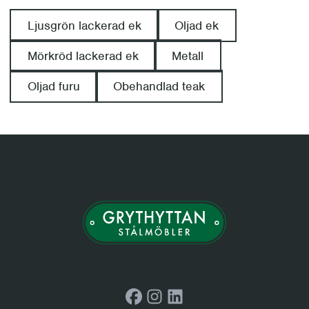
Ljusgrön lackerad ek
Oljad ek
Mörkröd lackerad ek
Metall
Oljad furu
Obehandlad teak
Facebook
Instagram
LinkedIn