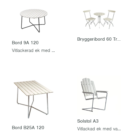
Bryggeribord 60 Trefot & 2 Bryggeristolar, Vitlackad ek
Bord 9A 120
Vitlackerad ek med svart stativ
Solstol A3
Bord B25A 120
Vitlackad ek med varmförzinkat stativ