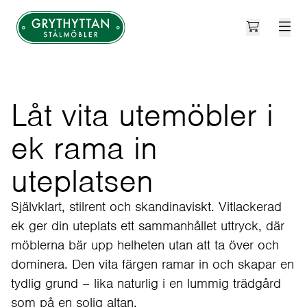
Open cart
Grythyttan Stålmöbler
Låt vita utemöbler i
ek rama in
uteplatsen
Självklart, stilrent och skandinaviskt. Vitlackerad
ek ger din uteplats ett sammanhållet uttryck, där
möblerna bär upp helheten utan att ta över och
dominera. Den vita färgen ramar in och skapar en
tydlig grund – lika naturlig i en lummig trädgård
som på en solig altan.