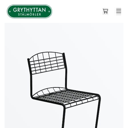
Open cart
Grythyttan Stålmöbler