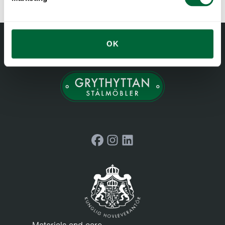
coated)
behov på tredetaljene (f.eks. grønn Scotch-Brite). Skyll av
Alle materialer eldes
med vann. Detaljer i furu og eik bør oljes når overflaten
Tre er et levende materiale som utvikler seg over tid med
kjennes tørr, for å opprettholde formstabiliteten og unngå
riktig pleie og vedlikehold. Eik og furu blir mørkere med tiden
OK
sprekker. Teak er naturlig fet og klarer seg fint uten innoljing.
og får en dypere tone. Stativene går fra blanke til matte.
Lakkerte tredetaljer tåler flere sesonger utendørs, og bør
Ubehandlet teak får en grå patina. Men det er også mange
vaskes regelmessig med såpe, vann og en svamp eller klut.
måter du kan påvirke utseendet på, ikke minst avhengig av
Ikke bruk løsemidler eller vaskemidler som inneholder
hvordan du bruker og vedlikeholder møblene.
slipemidler på lakkerte overflater.
Tørk av og rengjør møblene regelmessig
Les mer om
materialer og vedlikehold
.
Et møbel fra Grythyttan krever ikke mye vedlikehold, men tørk
Facebook
Instagram
LinkedIn
gjerne over møblene regelmessig og hold dem rene. Før du
setter møblene til vinterlagring, anbefaler vi at du rengjør dem
grundig. Bruk mildt såpevann og tørk deretter med en ren og
tørr klut. Pass på at møblene er ordentlig tørre før du pakker
dem bort eller trekker over en presenning. Hvis du gir
møblene riktig omsorg om høsten, bevares de bedre, og i
tillegg går det mye raskere å gjøre dem klare på vårparten