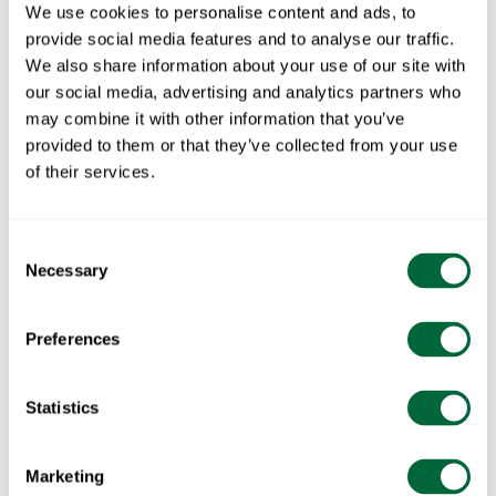
We use cookies to personalise content and ads, to
overflate med Grythyttans signaturstativ i varmgalvanisert eller
provide social media features and to analyse our traffic.
pulverlakkert stål. Resultatet er en stol som føles både lett og
We also share information about your use of our site with
robust, med en sittekomfort som inviterer til lange øyeblikk av
our social media, advertising and analytics partners who
may combine it with other information that you’ve
samtale, hvile og samvær.
provided to them or that they’ve collected from your use
of their services.
Teakstolene er designet for å passe inn i alle typer utemiljøer
– fra frodige hager og solfylte terrasser til urbane gårdsrom
og balkonger. Mange modeller er stablebare eller
Consent
Necessary
sammenleggbare, noe som gjør dem enkle å rydde bort når
Selection
du vil frigjøre plass eller når sesongen er over. De tåler det
nordiske klimaet og er samtidig elegante nok til å løfte ethvert
Preferences
uterom.
Statistics
Felles for alle modellene er kombinasjonen av teakens
naturlige uttrykk og Grythyttans stativ i varmgalvanisert eller
Marketing
pulverlakkert stål. Dette skaper en harmonisk balanse mellom