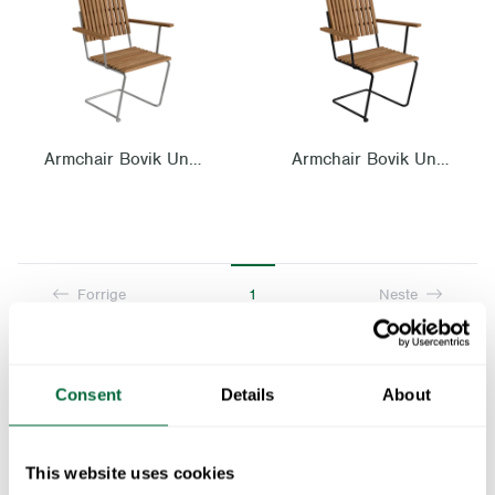
Armchair Bovik Untreated teak with hot galvanized steel base
Armchair Bovik Untreated teak with black steel base
Forrige
1
Neste
Teakstoler – naturlig vakre og bygget for å vare
Consent
Details
About
Teakstolene våre finnes i flere av Grythyttans serier – fra den
ikoniske Lenestol A2 til den elegante Stol 1 og den
This website uses cookies
karakterfulle Bryggeristolen. De kombinerer teakens levende