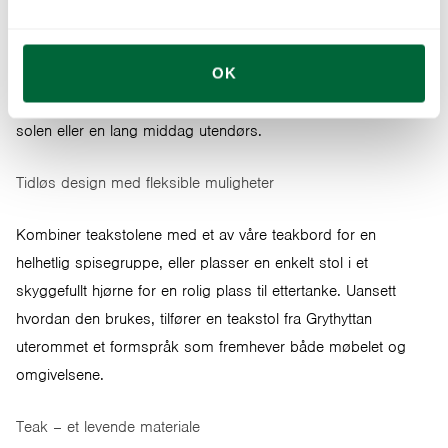
organiske materialer og industriell presisjon – en stol som er
både lett og solid, både innbydende og holdbar. Den
OK
gjennomtenkte konstruksjonen gjør hver stol like vakker som
den er behagelig å sitte i, enten du nyter en rolig kaffestund i
solen eller en lang middag utendørs.
Tidløs design med fleksible muligheter
Kombiner teakstolene med et av våre teakbord for en
helhetlig spisegruppe, eller plasser en enkelt stol i et
skyggefullt hjørne for en rolig plass til ettertanke. Uansett
hvordan den brukes, tilfører en teakstol fra Grythyttan
uterommet et formspråk som fremhever både møbelet og
omgivelsene.
Teak – et levende materiale