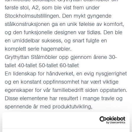
første stol, A2, som ble vist frem under
Stockholmsutstillingen. Den mykt gyngende
stålkonstruksjonen ga en unik følelse av komfort,
og den funksjonelle designen var tidløs. Den ble
en umiddelbar suksess, og snart fulgte en
komplett serie hagemøbler.
Grythyttan Stålmöbler opp gjennom årene 30-
tallet 40-tallet 50-tallet 60-tallet
En lidenskap for håndverket, en evig nysgjerrighet
og en konstant oppfinnsomhet har vært viktige
egenskaper for vår familiebedrift siden oppstarten.
Disse elementene har resultert i mange travle og
spennende år med produktutvikling,
moderniseringer og en rekke innovasjoner.
Mange timer ved tegnebordet, lange kvelder i
fabrikken og lange diskusjoner med arkitekter og