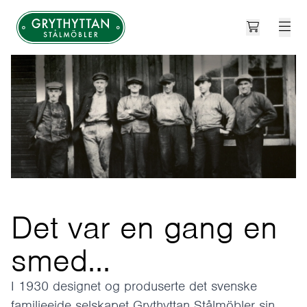
Open cart
Grythyttan Stålmöbler
Det var en gang en
smed...
I 1930 designet og produserte det svenske
familieeide selskapet Grythyttan Stålmöbler sin