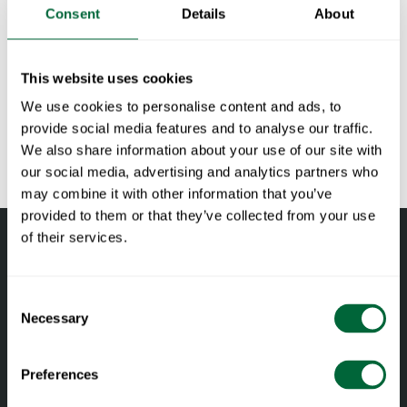
Consent
Details
About
designere har resultert i en lang rekke produkter i
årenes løp. Noen av Skandinavias mest kjente
designere, bl.a. Andreas Engesvik, Jonas Bohlin,
This website uses cookies
Carl Hörvik, Rune Monö og Nisse Strinning, har
We use cookies to personalise content and ads, to
satt sine signaturer på møbler fra Grythyttan
provide social media features and to analyse our traffic.
Stålmöbler.
We also share information about your use of our site with
our social media, advertising and analytics partners who
may combine it with other information that you’ve
provided to them or that they’ve collected from your use
of their services.
Consent
Necessary
Selection
Preferences