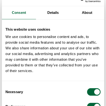
steel base
Consent
Details
About
Art.no: 1062620
This website uses cookies
Levering tidligst:
24.08.2026
We use cookies to personalise content and ads, to
provide social media features and to analyse our traffic.
We also share information about your use of our site with
High Tech Table 110 Charcoal compact laminate wi
our social media, advertising and analytics partners who
may combine it with other information that you’ve
provided to them or that they’ve collected from your use
Legg i handlekurven
of their services.
Inngår i:
High Tech
Consent
Necessary
Selection
Bord i High Tech-serien. Fjærstål med bordplate i
slitesterk kompaktlaminat. De galvaniserte modellene