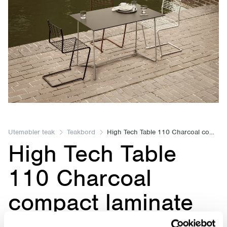
Item
1
of
Utemøbler teak
Teakbord
High Tech Table 110 Charcoal compact laminate with hot galvanized steel base
High Tech Table
1
110 Charcoal
compact laminate
with hot galvanized