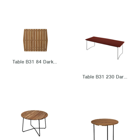
Table B31 84 Dark red oak with hot galvanized steel base
Table B31 230 Dark red oak with hot galvanized steel base