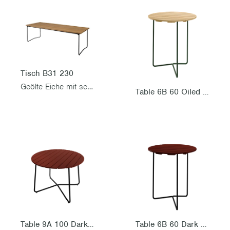
Tisch B31 230
Geölte Eiche mit schwarzem Gestell
Table 6B 60 Oiled pine with green steel base
Table 9A 100 Dark red oak with black steel base
Table 6B 60 Dark red oak with black steel base