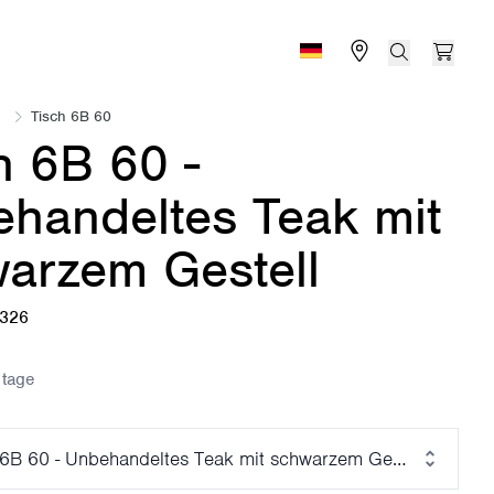
Find store
Search
Open 
Deutschland (Deutsch)
Tisch 6B 60
h 6B 60 -
handeltes Teak mit
arzem Gestell
5326
 tage
 6B 60 - Unbehandeltes Teak mit schwarzem Gestell