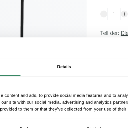
Teil der:
Die
Table 6B 60 i
diameter. It
lacquered oa
Details
Spezifikat
Breite:
Dokument
Höhe:
e content and ads, to provide social media features and to analy
 our site with our social media, advertising and analytics partn
Tiefe:
» catalogue_g
Wartung
 provided to them or that they’ve collected from your use of their
Gewicht:
RAL-Code:
Unbehandelte 
Was Sie be