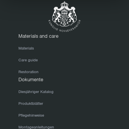
regelmäßig abwischen und sauber halten. Vor der
Winterlagerung sollten Sie Ihre Möbel gründlich reinigen.
Verwenden Sie eine milde Seifenlösung und wischen Sie mit
einem sauberen, trockenen Tuch nach. Achten Sie darauf, die
Möbel gründlich trocknen zu lassen, bevor Sie sie mit einer
Materials and care
Plane abdecken. Wenn Sie Ihre Möbel im Herbst gut
Materials
vorbereiten, halten sie sich besser, und Sie können sie im
Frühling im Handumdrehen wieder aufstellen, um die ersten
Care guide
Sonnenstrahlen zu erhaschen. Ölen Sie Ihre Möbel regelmäßig
Restoration
ein- bis zweimal im Jahr. So verhindern Sie, dass das Holz
Dokumente
austrocknet und Risse bildet, in die Feuchtigkeit eindringen
kann. Bei feuerverzinkten Untergestellen ist die Oberfläche
Diesjähriger Katalog
meliert: Farben und Glanz können variieren. Diese
Produktblätter
Unterschiede gleichen sich mit der Zeit jedoch aus. Die
Pflegehinweise
einzige Pflege, die die Gestelle benötigen, ist eine
regelmäßige Reinigung. Kleinflächigere Beschädigungen
Montageanleitungen