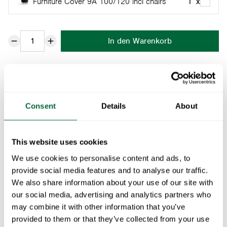
Furniture Cover 9A 100/120 incl chairs
1
x
In den Warenkorb
Teil der:
Die Klassiker-Serie
Table 9A 100 in the Classic series is based on Artur
Lindqvist's original design and has a removable and
Consent
Details
About
collapsible base. Ideal for a bower or a terrace,
preferably together with an A2 or a Chair 1. This
This website uses cookies
classic round table is available in two sizes.
We use cookies to personalise content and ads, to
provide social media features and to analyse our traffic.
Spezifikationen
We also share information about your use of our site with
our social media, advertising and analytics partners who
Breite:
100 cm
Dokumente
may combine it with other information that you’ve
Höhe:
72 cm
provided to them or that they’ve collected from your use
Tiefe:
100 cm