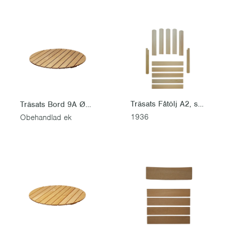
Träsats Fåtölj A2, sitsbräda 50 cm
Träsats Bord 9A Ø100
1936
Obehandlad ek