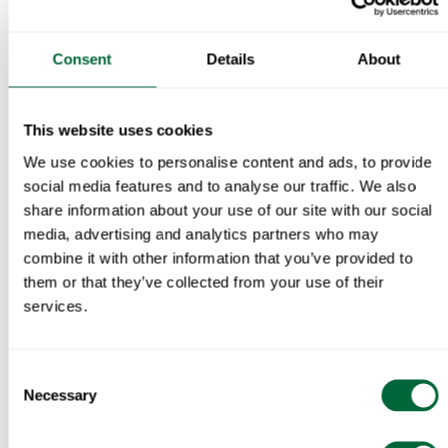
Consent
Details
About
This website uses cookies
Träsats Fåtölj A2, sitsbräda 50 cm
Träsats Fåtölj A2, sitsbräda 50 cm
1936
1936
We use cookies to personalise content and ads, to provide
social media features and to analyse our traffic. We also
share information about your use of our site with our social
media, advertising and analytics partners who may
combine it with other information that you’ve provided to
them or that they’ve collected from your use of their
services.
Consent
Necessary
Selection
Träsats Stol 1
Träsats Bryggeristol
Obehandlad furu inkl. rostfri skruvsats
Obehandlad teak inkl. rostfri skruvsats