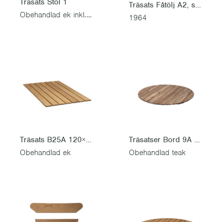
Träsats Stol 1
Träsats Fåtölj A2, sitsbräda 45 cm
Obehandlad ek inkl. rostfri skruvsats
1964
Träsats B25A 120×70 cm
Träsatser Bord 9A Ø100
Obehandlad ek
Obehandlad teak