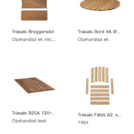
Träsats Bryggeristol
Träsats Bord 9A Ø120
Obehandlad ek inkl. rostfri skruvsats
Obehandlad ek
Träsats B25A 120×70 cm
Träsats Fåtölj A2, sitsbräda 45 cm
Obehandlad teak
1964