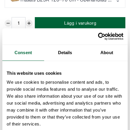
Lägg i varukorg
Denna rektangulära bordsskiva i obehandlad ek är ett
utmärkt val för dig som vill ha en slitstark och naturlig
Consent
Details
About
träyta. Eken erbjuder lång hållbarhet och utvecklar en
vacker patina över tid. Bordsskivan är anpassad för
This website uses cookies
B25A 120cm
We use cookies to personalise content and ads, to
provide social media features and to analyse our traffic.
Specifikationer
We also share information about your use of our site with
our social media, advertising and analytics partners who
Bredd:
120 cm
Dokument
may combine it with other information that you’ve
Djup:
70 cm
provided to them or that they’ve collected from your use
Vikt:
9.5 kg
» catalogue_grythyttan_2026_se.pdf
of their services.
Underhåll