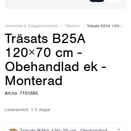
Utemöbler & Trädgårdsmöbler
Tillbehör
Träsats B25A 120×70 cm
Träsats B25A
120×70 cm -
Obehandlad ek -
Monterad
Art.no: 7101665
Leveranstid:
1-5 dagar
Träsats B25A 120×70 cm - Obehandlad ek - Mont