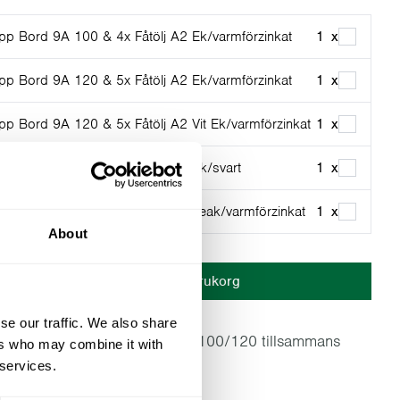
pp Bord 9A 100 & 4x Fåtölj A2 Ek/varmförzinkat
1
x
pp Bord 9A 120 & 5x Fåtölj A2 Ek/varmförzinkat
1
x
pp Bord 9A 120 & 5x Fåtölj A2 Vit Ek/varmförzinkat
1
x
pp Bord 9A 120 & 5x Fåtölj A2 Ek/svart
1
x
pp Bord 9A 120 & 5x Fåtölj A2 Teak/varmförzinkat
1
x
About
Lägg i varukorg
se our traffic. We also share
 överdrag som passar till 9A 100/120 tillsammans
ers who may combine it with
ar.
 services.