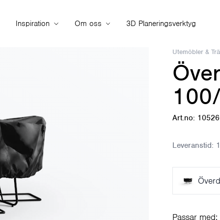
Inspiration
Om oss
3D Planeringsverktyg
Utemöbler & Tr
Över
100/
Art.no: 1052
Leveranstid:
1
Överd
Passar med: