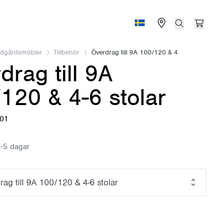
Find store
Search
Open 
Sverige (Svenska)
ädgårdsmöbler
Tillbehör
Överdrag till 9A 100/120 & 4
drag till 9A
120 & 4-6 stolar
601
-5 dagar
rag till 9A 100/120 & 4-6 stolar