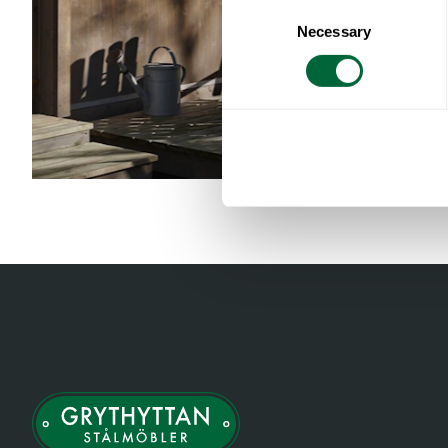
Consent
Necessary
Selection
Item
2
of
3