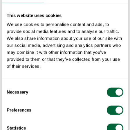
medan det varmförzinkade stativet ger optimal
stabilitet och skydd mot väder och vind.
This website uses cookies
Tillsammans bildar Bord 9A 120 och fem Fåtölj A2 i
We use cookies to personalise content and ads, to
teak och varmförzinkat stål en matgrupp som förenar
provide social media features and to analyse our traffic.
skandinavisk elegans, slitstarka material och
We also share information about your use of our site with
enastående komfort. Perfekt för dig som vill investera i
our social media, advertising and analytics partners who
en möbelgrupp som håller i generationer och åldras
may combine it with other information that you’ve
med skönhet.
provided to them or that they’ve collected from your use
of their services.
Ingår i paketet:
1 x
Bord 9A 120 - Obehandlad teak med varmförzinkat stativ
Consent
5 x
Fåtölj A2 - Obehandlad teak med varmförzinkat stativ
Necessary
Selection
Specifikationer
Preferences
Totalvikt
76.5 kg
Dokument
Statistics