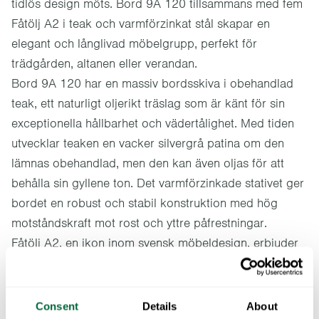
tidlös design möts. Bord 9A 120 tillsammans med fem
Fåtölj A2 i teak och varmförzinkat stål skapar en
elegant och långlivad möbelgrupp, perfekt för
trädgården, altanen eller verandan.
Bord 9A 120 har en massiv bordsskiva i obehandlad
teak, ett naturligt oljerikt träslag som är känt för sin
exceptionella hållbarhet och vädertålighet. Med tiden
utvecklar teaken en vacker silvergrå patina om den
lämnas obehandlad, men den kan även oljas för att
behålla sin gyllene ton. Det varmförzinkade stativet ger
bordet en robust och stabil konstruktion med hög
motståndskraft mot rost och yttre påfrestningar.
Fåtölj A2, en ikon inom svensk möbeldesign, erbjuder
en fjädrande och ergonomisk sittkomfort tack vare sin
unika stålkonstruktion. De vackra teakribborna i sits
och rygg skapar en naturlig och exklusiv känsla,
Consent
Details
About