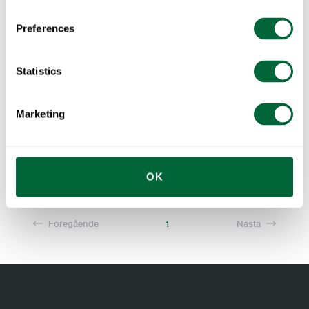
Preferences
Statistics
Marketing
Pall V1 63
Obehandlad teak med svart stativ
OK
Föregående
1
Nästa