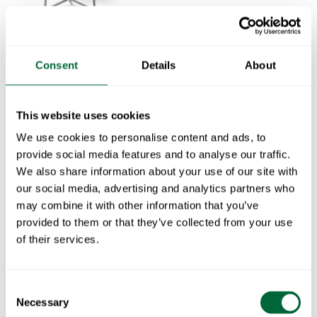
Fotpall A3
Obehandlad teak med svart stativ
Pall V1 63
Obehandlad teak med varmförzinkat stativ
Consent
Details
About
This website uses cookies
We use cookies to personalise content and ads, to
provide social media features and to analyse our traffic.
We also share information about your use of our site with
our social media, advertising and analytics partners who
may combine it with other information that you’ve
provided to them or that they’ve collected from your use
Pall V1 45
of their services.
Pall V1 45
Obehandlad teak med svart stativ
Obehandlad teak med varmförzinkat stativ
Consent
Necessary
Selection