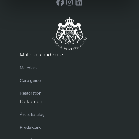
Facebook
Instagram
LinkedIn
gjerne over møblene regelmessig og hold dem rene. Før du
setter møblene til vinterlagring, anbefaler vi at du rengjør dem
grundig. Bruk mildt såpevann og tørk deretter med en ren og
tørr klut. Pass på at møblene er ordentlig tørre før du pakker
dem bort eller trekker over en presenning. Hvis du gir
møblene riktig omsorg om høsten, bevares de bedre, og i
tillegg går det mye raskere å gjøre dem klare på vårparten
Materials and care
når solen titter frem. For å forhindre at overflaten tørker ut og
Materials
sprekker og at fuktighet trenger inn i treverket, anbefaler vi at
du laserer møblene med jevne mellomrom, for eksempel en
Care guide
eller to ganger i året. Varmgalvaniserte stativer får en
Restoration
flammende overflate som kan endre farge og glans.
Dokument
Variasjonene jevner seg imidlertid ut over tid. Den eneste
formen for vedlikehold du trenger å tenke på, er regelmessig
Årets katalog
rengjøring. Mindre skader forsvinner av seg selv der
Produktark
galvaniske strømmer gjør at sink dekker over skaden.