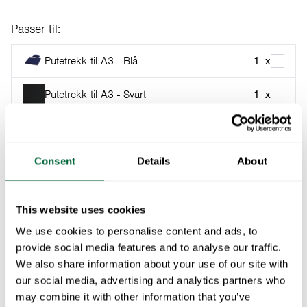
Passer til:
Putetrekk til A3 - Blå
1
x
Putetrekk til A3 - Svart
1
x
Legg i handlekurven
Consent
Details
About
Inngår i:
Klassikerserien
This website uses cookies
Solstol A3 er en lenestol å nyte i grøntområder og ble
utviklet i samarbeid med designerne Maria Håård og
We use cookies to personalise content and ads, to
provide social media features and to analyse our traffic.
Jan Olof Ågren.
We also share information about your use of our site with
our social media, advertising and analytics partners who
Spesifikasjoner
may combine it with other information that you’ve