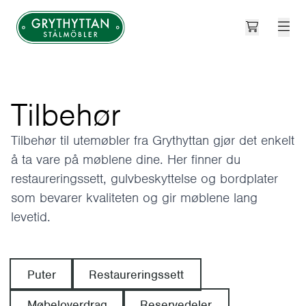
Open cart
Grythyttan Stålmöbler
Tilbehør
Tilbehør til utemøbler fra Grythyttan gjør det enkelt
å ta vare på møblene dine. Her finner du
restaureringssett, gulvbeskyttelse og bordplater
som bevarer kvaliteten og gir møblene lang
levetid.
Puter
Restaureringssett
Møbeloverdrag
Reservedeler