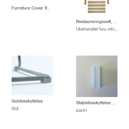
Furniture Cover 9A 100/120 incl chairs
Restaureringssett, Lenestol A2, seteplate 50 cm
Ubehandlet furu inkl. rustfri skruesett
Gulvbeskyttelse
Stablebeskyttelse hvit Ø16mm (4
Grå
pack)