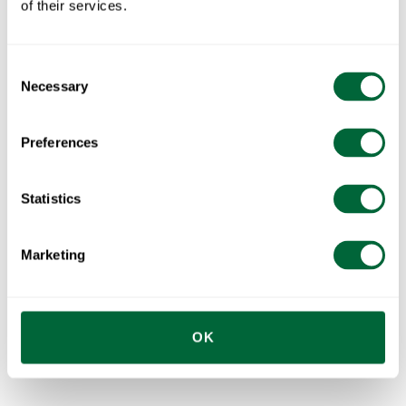
of their services.
Bordplate 9A, Ø 100 cm
Bordplate 9A, Ø 120 cm
Consent
Necessary
Ubehandlet eik med montert levering
Ubehandlet eik med montert levering
Selection
Preferences
Statistics
Marketing
Bordplate B25A, 120 x 70 cm
Restaureringssett, Lenestol A2, seteplate 50 cm
OK
Ubehandlet eik med montert levering
Ubehandlet teak inkl. rustfri skruesett