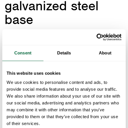
galvanized steel
base
Art.no: 1012511
Leveringstid:
1-5 dager
Consent
Details
About
Armchair A2 Dark red oak with hot galvanized ste
This website uses cookies
We use cookies to personalise content and ads, to
Passer til:
provide social media features and to analyse our traffic.
We also share information about your use of our site with
our social media, advertising and analytics partners who
Sittepute til A2 - Svart
1
x
may combine it with other information that you’ve
provided to them or that they’ve collected from your use
Gulvbeskyttelse - Grå
1
x
of their services.