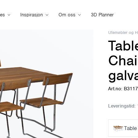
ies
Inspirasjon
Om oss
3D Planner
Utemøbler og 
Tabl
Chai
galv
Art.no: B311
Leveringstid:
Table