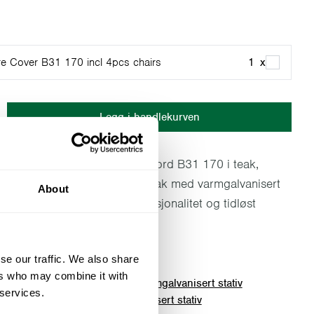
ure Cover B31 170 incl 4pcs chairs
1
x
Legg i handlekurven
ske utemøbelsettet består av Bord B31 170 i teak,
seks stoler 1 i matchende teak med varmgalvanisert
About
n perfekt balanse mellom funksjonalitet og tidløst
t for å vare i generasjoner.
se our traffic. We also share
akken:
ers who may combine it with
170 - Ubehandlet teak med varmgalvanisert stativ
 services.
Ubehandlet teak med varmgalvanisert stativ