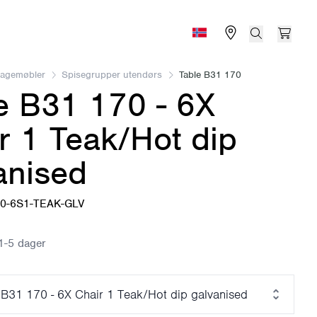
Find store
Search
Open 
Norge (Norsk bokmål)
Hagemøbler
Spisegrupper utendørs
Table B31 170
e B31 170 - 6X
r 1 Teak/Hot dip
anised
70-6S1-TEAK-GLV
1-5 dager
 B31 170 - 6X Chair 1 Teak/Hot dip galvanised