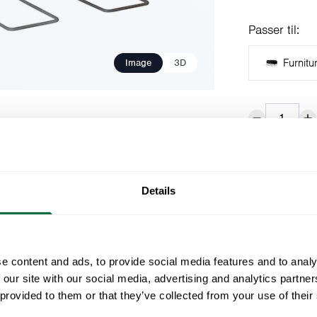
Passer til:
Furnit
Image
3D
Dette klassi
sammen med 
Details
understell. E
design, bygge
e content and ads, to provide social media features and to analy
Inkludert i p
 our site with our social media, advertising and analytics partn
1 x
Bord B31 
 provided to them or that they’ve collected from your use of their
6 x
Stol 1 - 