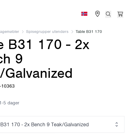
Find store
Search
Open 
Norge (Norsk bokmål)
Hagemøbler
Spisegrupper utendørs
Table B31 170
e B31 170 - 2x
ch 9
/Galvanized
6-10363
1-5 dager
 B31 170 - 2x Bench 9 Teak/Galvanized