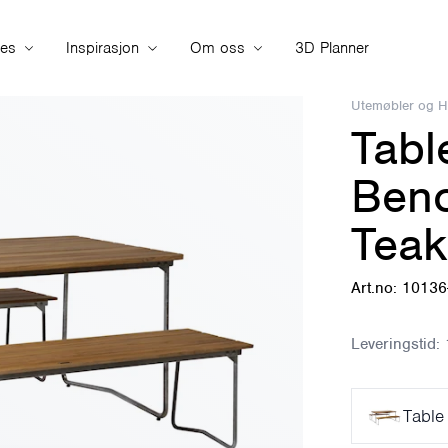
ies
Inspirasjon
Om oss
3D Planner
Utemøbler og 
Tabl
Ben
Teak
Art.no: 1013
Leveringstid:
Table