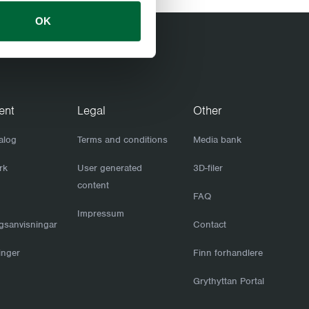
dlet teak med varmgalvanisert stativ
OK
170 cm
42 cm
40 cm
16.3 kg
ent
Legal
Other
42 cm
:
170 cm
alog
Terms and conditions
Media bank
40 cm
rk
User generated
3D-filer
content
FAQ
Impressum
gsanvisningar
Contact
ringer
Finn forhandlere
Grythyttan Portal