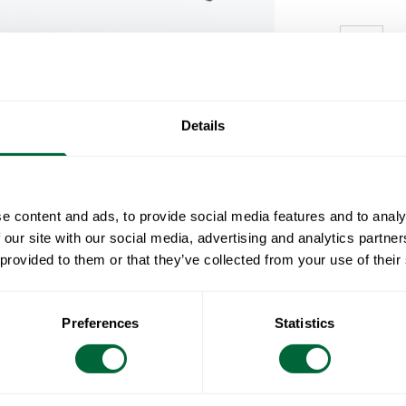
Image
3D
Inkludert i p
Details
1 x
Bord B31 
2 x
Benk 9 - 
Spesifikas
e content and ads, to provide social media features and to analy
 our site with our social media, advertising and analytics partn
Totalvikt
Dokumente
 provided to them or that they’ve collected from your use of their
Bord B31 170 - 
Bredde:
Vedlikehol
Preferences
Statistics
Høyde:
Dybde:
Åhuske på 
Vekt: