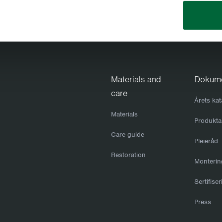
Benk 9 - Ubehan
Bredde:
Høyde:
Dybde:
Vekt:
Materials and
Dokum
Setehøyde:
care
Setebredde
Årets kat
Setedybde:
Materials
Produkta
Care guide
Pleieråd
Restoration
Monterin
Sertifise
Press