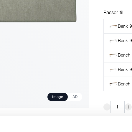
Passer til:
Benk 9 
Benk 9 
Bench 
Benk 9
Bench 
Image
3D
Upgrade your