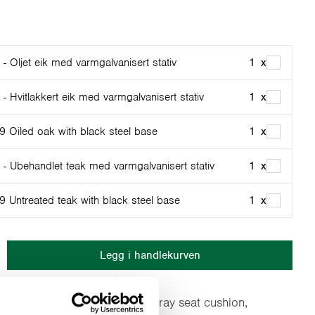
- Oljet eik med varmgalvanisert stativ
1
x
- Hvitlakkert eik med varmgalvanisert stativ
1
x
9 Oiled oak with black steel base
1
x
 - Ubehandlet teak med varmgalvanisert stativ
1
x
9 Untreated teak with black steel base
1
x
Legg i handlekurven
 Bench 9 with this premium gray seat cushion,