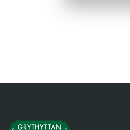
Item
1
of
1