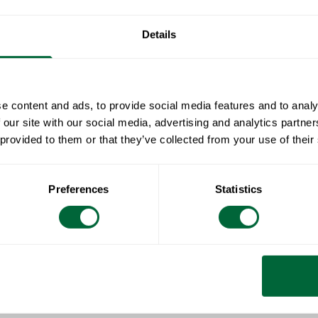
designed for 
provides exce
Details
ensuring long
with any outd
e content and ads, to provide social media features and to analy
Spesifikas
 our site with our social media, advertising and analytics partn
 provided to them or that they’ve collected from your use of their
Bredde:
Dokumente
Høyde:
Dybde:
» catalogue_g
Preferences
Statistics
Vedlikehol
Vekt:
Ubehandlede o
Åhuske på 
svamp eller kl
grønn Scotch-Br
Alle materiale
overflaten kje
Tre er et leve
sprekker. Teak 
vedlikehold. E