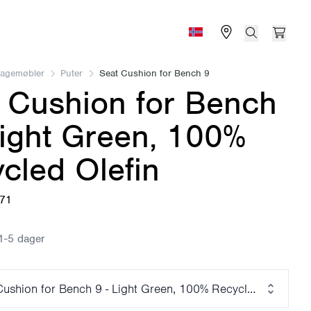
Find store
Search
Open 
Norge (Norsk bokmål)
Hagemøbler
Puter
Seat Cushion for Bench 9
 Cushion for Bench
Light Green, 100%
cled Olefin
671
1-5 dager
Cushion for Bench 9 - Light Green, 100% Recycled Olefin