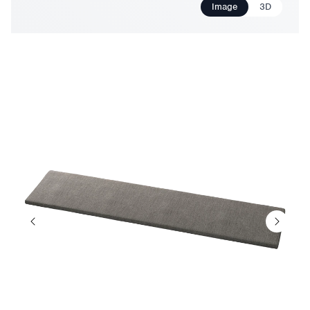
Image
3D