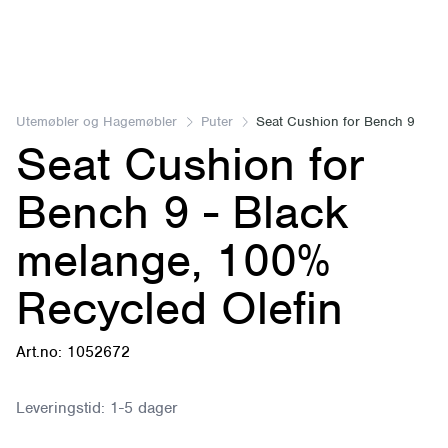
Item
1
of
Utemøbler og Hagemøbler
Puter
Seat Cushion for Bench 9
Seat Cushion for
1
Bench 9 - Black
melange, 100%
Recycled Olefin
Art.no: 1052672
Leveringstid:
1-5 dager