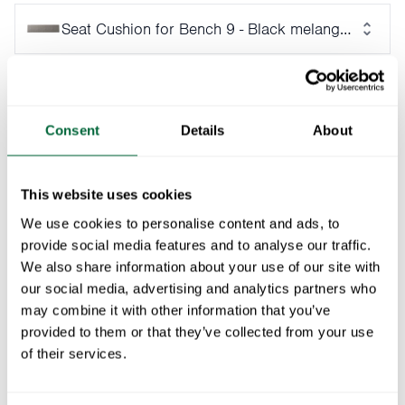
Seat Cushion for Bench 9 - Black melange, 100% 
Passer til:
Consent
Details
About
Benk 9 - Oljet eik med varmgalvanisert stativ
1
x
Benk 9 - Hvitlakkert eik med varmgalvanisert stativ
1
x
This website uses cookies
We use cookies to personalise content and ads, to
Bench 9 Oiled oak with black steel base
1
x
provide social media features and to analyse our traffic.
We also share information about your use of our site with
Benk 9 - Ubehandlet teak med varmgalvanisert stativ
1
x
our social media, advertising and analytics partners who
may combine it with other information that you’ve
Bench 9 Untreated teak with black steel base
1
x
provided to them or that they’ve collected from your use
of their services.
Legg i handlekurven