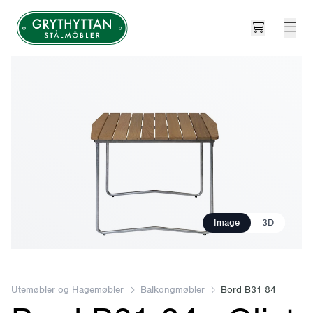
Open cart
Grythyttan Stålmöbler
Image
3D
Utemøbler og Hagemøbler
Balkongmøbler
Bord B31 84