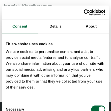
Inngår i:
Klassikerserien
Vårt minste bord i Classic-serien, perfekt for en liten
balkong eller som et supplement til det større bordet
Consent
Details
About
B31 170.
Spesifikasjoner
This website uses cookies
We use cookies to personalise content and ads, to
Bredde:
84 cm
Dokumenter
provide social media features and to analyse our traffic.
Høyde:
72 cm
We also share information about your use of our site with
Dybde:
92 cm
» catalogue_grythyttan_2026_en.pdf
our social media, advertising and analytics partners who
Vedlikehold
Vekt:
22.9 kg
may combine it with other information that you’ve
provided to them or that they’ve collected from your use
Ubehandlede og oljede tredetaljer bør vaskes jevnlig med
Åhuske på når du velger utemøbler
of their services.
såpe, vann og en svamp eller klut. Bruk en kraftig svamp ved
behov på tredetaljene (f.eks. grønn Scotch-Brite). Skyll av
Alle materialer eldes
med vann. Detaljer i furu og eik bør oljes når overflaten
Tre er et levende materiale som utvikler seg over tid med
Consent
Necessary
kjennes tørr, for å opprettholde formstabiliteten og unngå
Selection