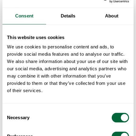
Libelle Café Set - Green table & 2 green chairs
Consent
Details
About
This website uses cookies
Legg i handlekurven
We use cookies to personalise content and ads, to
provide social media features and to analyse our traffic.
Inngår i:
Libelle
We also share information about your use of our site with
our social media, advertising and analytics partners who
Libelle Café Set er et stilig og moderne sett som
may combine it with other information that you’ve
inkluderer et kompakt grønt bord og to matchende
provided to them or that they’ve collected from your use
grønne stoler. Dette settet er designet for koselige
of their services.
kafeer, balkonger eller små terrasser, og gir et
forfriskende fargeinnslag til ethvert uteområde.
Consent
Necessary
Selection
Inkludert i pakken:
1 x
Bord Libelle - Pulverlakkert i grønn