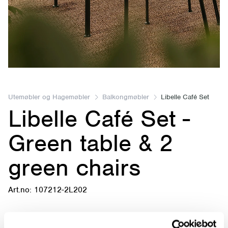
Item
2
of
Utemøbler og Hagemøbler
Balkongmøbler
Libelle Café Set
Libelle Café Set -
7
Green table & 2
green chairs
Art.no: 107212-2L202
Leveringstid:
5-10 dager