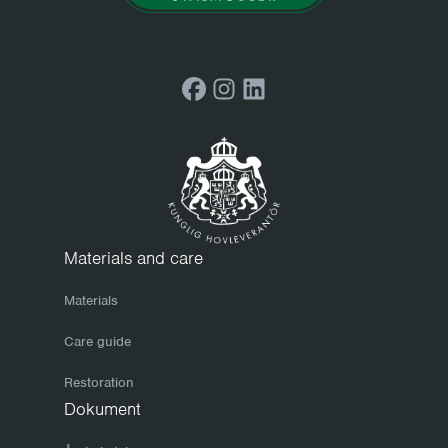
Setehøyde:
46 cm
Setebredde:
39.5 cm
Setedybde:
42 cm
Facebook
Instagram
LinkedIn
RAL-kode:
RAL 6020 (Fine textured powder coated)
Materials and care
Materials
Care guide
Restoration
Dokument