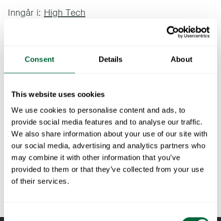
Inngår i:
High Tech
Nisse Strinnings klassiske stol har også et mindre rundt
bord som matcher. Laget av stålrør med en slitesterk
bordplate i kompaktlaminat som tåler all slags vær.
Consent
Details
About
Bordet har avtakbare ben.
This website uses cookies
Spesifikasjoner
We use cookies to personalise content and ads, to
Bredde:
60 cm
provide social media features and to analyse our traffic.
Dokumenter
Høyde:
72 cm
We also share information about your use of our site with
our social media, advertising and analytics partners who
Dybde:
60 cm
» catalogue_grythyttan_2026_en.pdf
Vedlikehold
may combine it with other information that you’ve
Vekt:
11.5 kg
provided to them or that they’ve collected from your use
Materialbeskrivelse:
-
Ubehandlede og oljede tredetaljer bør vaskes jevnlig med
of their services.
Åhuske på når du velger utemøbler
RAL-kode:
RAL 9005 GLS 5 (Fine textured powder
såpe, vann og en svamp eller klut. Bruk en kraftig svamp ved
coated)
behov på tredetaljene (f.eks. grønn Scotch-Brite). Skyll av
Alle materialer eldes
Consent
med vann. Detaljer i furu og eik bør oljes når overflaten