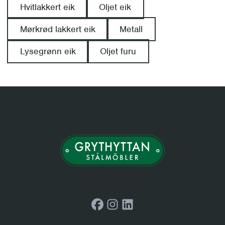
Hvitlakkert eik
Oljet eik
Mørkrød lakkert eik
Metall
Lysegrønn eik
Oljet furu
Facebook
Instagram
LinkedIn