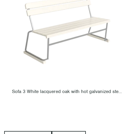
Sofa 3 White lacquered oak with hot galvanized steel base