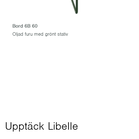
Bord 6B 60
Oljad furu med grönt stativ
Stolar
Soffor & bänkar
Bord
Upptäck Libelle