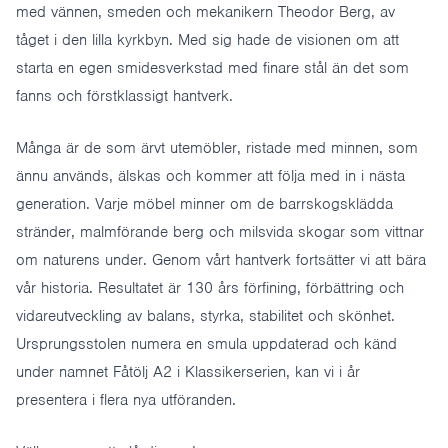
med vännen, smeden och mekanikern Theodor Berg, av
tåget i den lilla kyrkbyn. Med sig hade de visionen om att
starta en egen smidesverkstad med finare stål än det som
fanns och förstklassigt hantverk.
Många är de som ärvt
utemöbler
, ristade med minnen, som
ännu används, älskas och kommer att följa med in i nästa
generation. Varje möbel minner om de barrskogsklädda
stränder, malmförande berg och milsvida skogar som vittnar
om naturens under. Genom vårt hantverk fortsätter vi att bära
vår historia. Resultatet är 130 års förfining, förbättring och
vidareutveckling av balans, styrka, stabilitet och skönhet.
Ursprungsstolen numera en smula uppdaterad och känd
under namnet Fåtölj A2 i Klassikerserien, kan vi i år
presentera i flera nya utföranden.