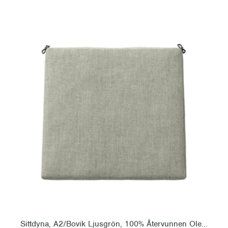
Sittdyna, A2/Bovik Ljusgrön, 100% Återvunnen Olefin