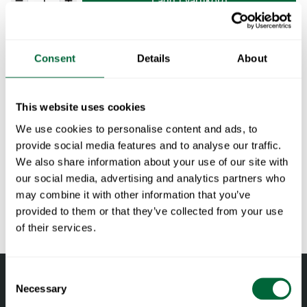
Lägg i varukorg
Innehåller 54 st TKX 4x16 RF samt 10 st TFX 4x16 RF.
Consent
Details
About
Specifikationer
This website uses cookies
Dokument
We use cookies to personalise content and ads, to
provide social media features and to analyse our traffic.
» catalogue_grythyttan_2026_se.pdf
We also share information about your use of our site with
Underhåll
our social media, advertising and analytics partners who
may combine it with other information that you’ve
Obehandlade och oljade trädetaljer tvättas regelbundet med
Att tänka på när du väljer utemöbler
provided to them or that they’ve collected from your use
såpa, vatten och en svamp eller trasa. Använd en kraftig
of their services.
svamp vid behov på trädetaljer.(t.ex. grön Scotch-Brite™).
Allt material åldras
Skölj med vatten. Furu- och ekdetaljer bör oljas in när ytan
Trä är ett levande material som åldras och utvecklas över tid
Consent
känns torr för att behålla sin formstabilitet och undvika
med rätt skötsel och underhåll. Ek och furu mörknar med
Necessary
Selection
sprickbildning. Teak är naturligt fet och klarar sig bra utan
tiden och får en djupare ton. Obehandlad teak får en grå