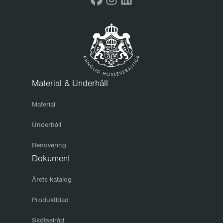
Innan du ställer in möblerna för vinterförvaring
rekommenderar vi att du rengör dem grundligt. Använd en
mild tvållösning och torka av med en ren och torr trasa. Se till
att möblerna torkat ordentlig innan du ställer in dem eller drar
över en presenning. Tar du hand om möblerna till hösten
bevaras de bättre och dessutom går det mycket fortare att
Material & Underhåll
göra i ordning dem på vårkanten när solen tittar fram. För att
Material
förebygga att ytan torkar ut och spricker och fukt från att
tränga in i träet rekommenderar vi att du oljar in möbeln med
Underhåll
jämna mellanrum, till exempel en eller två gånger per år.
Renovering
Varmförzinkade stativ får en flammig yta som kan skifta i färg
Dokument
och glans. Variationerna jämnar dock ut sig med tiden. Den
enda form av underhåll du behöver tänka på är vanlig
Årets katalog
rengöring. Mindre skador självläker där galvaniska strömmar
Produktblad
gör att zink täcker över skadan.
Skötselråd
Vinterförvara svalt