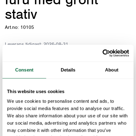
stativ
Art.no: 10105
Leverans tidigast:
2026-08-31
Fåtölj A2 - Oljad furu med grönt stativ
Consent
Details
About
Passar med:
This website uses cookies
We use cookies to personalise content and ads, to
Sittdyna till A2 - Svart
1
x
provide social media features and to analyse our traffic.
We also share information about your use of our site with
Golvskydd - Grå
1
x
our social media, advertising and analytics partners who
may combine it with other information that you’ve
Golvskydd - Svart
1
x