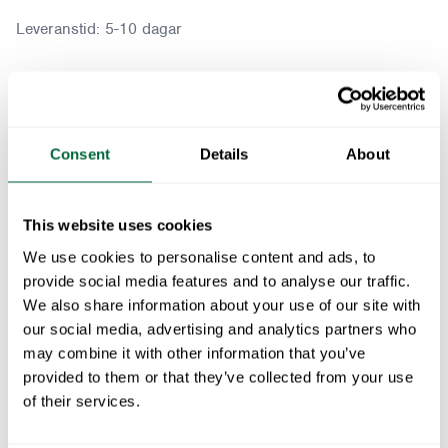
Leveranstid:
5-10 dagar
Bryggerisoffa - Obehandlad teak med varmförzinkat
Consent
Details
About
Passar med:
Sittdyna till Bryggerisoffa - Grå
1
x
This website uses cookies
We use cookies to personalise content and ads, to
Sittdyna till Bryggerisoffa - Beige
1
x
provide social media features and to analyse our traffic.
We also share information about your use of our site with
Sittdyna till Bryggerisoffa - Blå
1
x
our social media, advertising and analytics partners who
may combine it with other information that you’ve
Sittdyna till Bryggerisoffa - Svart
1
x
provided to them or that they’ve collected from your use
of their services.
Lägg i varukorg