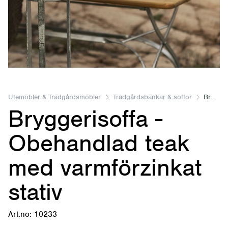
Item
1
of
Utemöbler & Trädgårdsmöbler
Trädgårdsbänkar & soffor
Bryggerisoffa
Bryggerisoffa -
1
Obehandlad teak
med varmförzinkat
stativ
Art.no: 10233