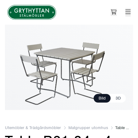
Open cart
Grythyttan Stålmöbler
Bild
3D
Utemöbler & Trädgårdsmöbler
Matgrupper utomhus
Table B31 84