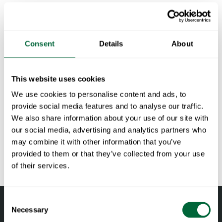
Ingår i paketet:
4 x
Stol 1 - Vitlackad ek med varmförzinkat stativ
1 x
Bord B31 84 - Vitlackad ek med varmförzinkat stativ
Consent
Details
About
Specifikationer
This website uses cookies
Totalvikt
52.9 kg
Dokument
We use cookies to personalise content and ads, to
provide social media features and to analyse our traffic.
Stol 1 - Vitlackad ek med varmförzinkat stativ
We also share information about your use of our site with
Bredd:
41 cm
Underhåll
our social media, advertising and analytics partners who
Höjd:
80 cm
may combine it with other information that you’ve
Djup:
50 cm
Att tänka på när du väljer utemöbler
provided to them or that they’ve collected from your use
Vikt:
7.5 kg
of their services.
Sitthöjd:
43 cm
Sittbredd:
39 cm
Consent
Sittdjup:
34 cm
Necessary
Selection
NCS-kod:
NCS 0502Y GLS 30