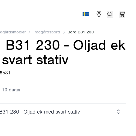
Find store
Search
Open 
Sverige (Svenska)
ädgårdsmöbler
Trädgårdsbord
Bord B31 230
 B31 230 - Oljad ek
svart stativ
58581
-10 dagar
B31 230 - Oljad ek med svart stativ