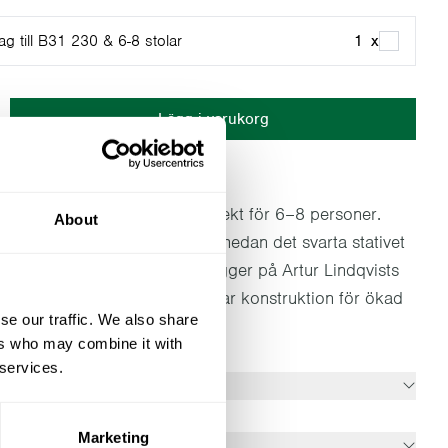
g till B31 230 & 6-8 stolar
1
x
Lägg i varukorg
sikerserien
rianten i Klassikerserien, perfekt för 6–8 personer.
About
 en naturlig och varm känsla, medan det svarta stativet
fistikerad kontrast. Bordet bygger på Artur Lindqvists
talsdesign och har en hopfällbar konstruktion för ökad
se our traffic. We also share
ers who may combine it with
 services.
oner
230 cm
Marketing