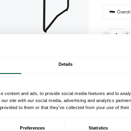
Överdra
Bild
3D
Ingår i:
Klas
Den större va
Details
Oljad ek ger
skapar en so
ikoniska 50-
e content and ads, to provide social media features and to analy
flexibilitet.
 our site with our social media, advertising and analytics partn
 provided to them or that they’ve collected from your use of their
Specifikati
Bredd:
Preferences
Statistics
Dokument