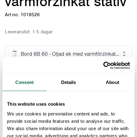
varmförzinkat stativ
Art.no: 1018526
Leveranstid:
1-5 dagar
Bord 6B 60 - Oljad ek med varmförzinkat stativ
Lägg i varukorg
Consent
Details
About
Ingår i:
Klassikerserien
This website uses cookies
Bord 6B 60 i Klassikerserien är smidigt och
We use cookies to personalise content and ads, to
lättplacerat med sina Ø60 cm. Det har varmförzinkat,
provide social media features and to analyse our traffic.
avtagbart stativ och trädetaljer i vitlackad ek, oljad ek
We also share information about your use of our site with
eller obehandlad teak.
our social media, advertising and analytics partners who