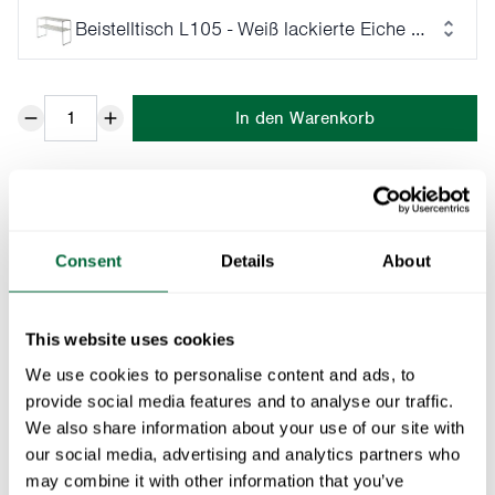
Beistelltisch L105 - Weiß lackierte Eiche mit feuer
In den Warenkorb
Teil der:
Die Klassiker-Serie
Dieser stilvolle Tisch aus der Klassiker-Serie passt
eigentlich überall und lässt sich wunderbar mit anderen
Consent
Details
About
Möbeln aus derselben Serie kombinieren. Seine zwei
Ebenen machen ihn besonders vielseitig. Der Tisch ist
This website uses cookies
in geöltem oder weiß lackiertem Eichen- oder Teakholz
We use cookies to personalise content and ads, to
erhältlich. Design: Maria Håård und Jan-Olof Ågren.
provide social media features and to analyse our traffic.
We also share information about your use of our site with
Spezifikationen
our social media, advertising and analytics partners who
may combine it with other information that you’ve
Breite:
107 cm