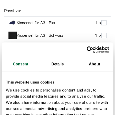
Passt zu:
Kissenset für A3 - Blau
1
x
Kissenset für A3 - Schwarz
1
x
In den Warenkorb
Consent
Details
About
Teil der:
Die Klassiker-Serie
Legen Sie die Füße hoch und lehnen Sie sich bequem
This website uses cookies
zurück - die charakteristische Grythyttegung hat sich
We use cookies to personalise content and ads, to
nie besser angefühlt.
provide social media features and to analyse our traffic.
We also share information about your use of our site with
Spezifikationen
our social media, advertising and analytics partners who
may combine it with other information that you’ve