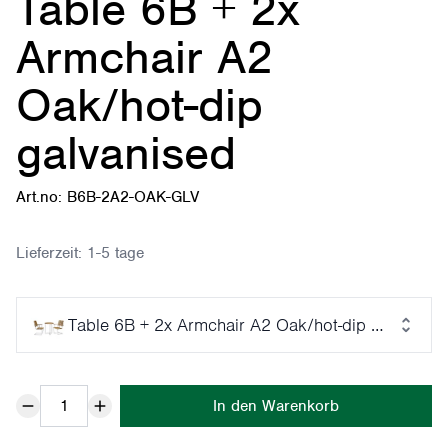
Table 6B + 2x
Armchair A2
Oak/hot-dip
galvanised
Art.no: B6B-2A2-OAK-GLV
Lieferzeit:
1-5 tage
Table 6B + 2x Armchair A2 Oak/hot-dip galvanise
In den Warenkorb