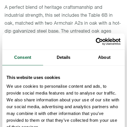
A perfect blend of heritage craftsmanship and
industrial strength, this set includes the Table 6B in
oak, matched with two Armchair A2s in oak with a hot-
dip galvanized steel base. The untreated oak ages
beautifully over time, making this an excellent choice
for outdoor use.
Consent
Details
About
Im Paket enthalten:
2 x
Sessel A2 - Geölte Eiche mit feuerverzinktem Gestell
This website uses cookies
1 x
Tisch 6B 60 - Geölte Eiche mit feuerverzinktem Gestell
We use cookies to personalise content and ads, to
provide social media features and to analyse our traffic.
Spezifikationen
We also share information about your use of our site with
Totalvikt
29.9 kg
our social media, advertising and analytics partners who
Dokumente
may combine it with other information that you’ve
provided to them or that they’ve collected from your use
Sessel A2 - Geölte Eiche mit feuerverzinktem Gestell