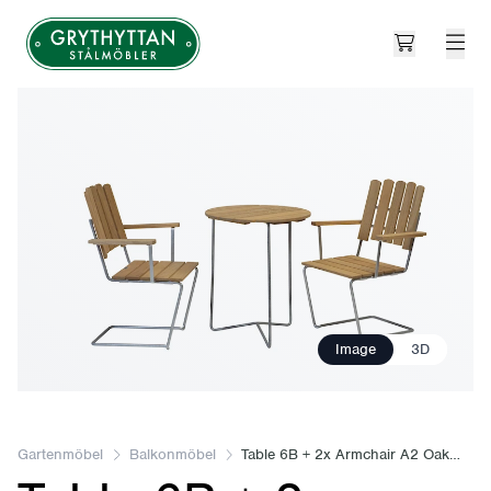
Open cart
Grythyttan Stålmöbler
Image
3D
Gartenmöbel
Balkonmöbel
Table 6B + 2x Armchair A2 Oak/hot